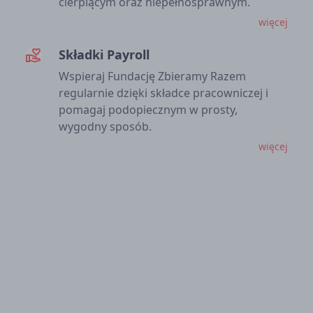
cierpiącym oraz niepełnosprawnym.
więcej
Składki Payroll
volunteer_activism
Wspieraj Fundację Zbieramy Razem
regularnie dzięki składce pracowniczej i
pomagaj podopiecznym w prosty,
wygodny sposób.
więcej