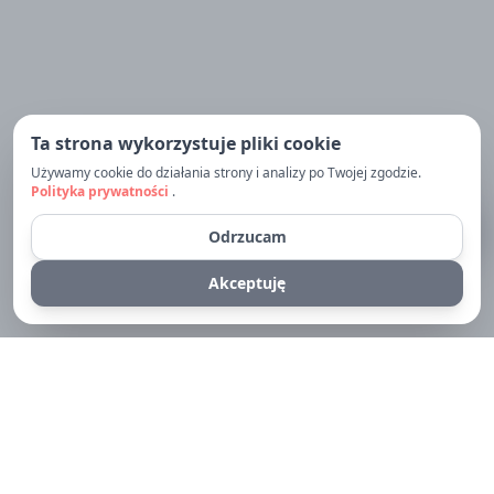
Ta strona wykorzystuje pliki cookie
Używamy cookie do działania strony i analizy po Twojej zgodzie.
Polityka prywatności
.
chat_bubble_outline
Zapytaj Fundację
Odrzucam
Akceptuję