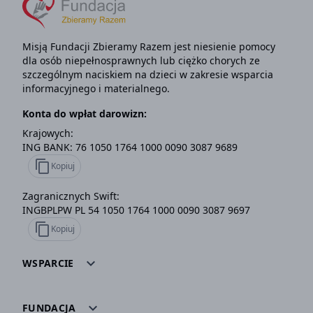
Misją Fundacji Zbieramy Razem jest niesienie pomocy
dla osób niepełnosprawnych lub ciężko chorych ze
szczególnym naciskiem na dzieci w zakresie wsparcia
informacyjnego i materialnego.
Konta do wpłat darowizn:
Krajowych:
ING BANK: 76 1050 1764 1000 0090 3087 9689
content_copy
Kopiuj
Zagranicznych Swift:
INGBPLPW PL 54 1050 1764 1000 0090 3087 9697
content_copy
Kopiuj
expand_more
WSPARCIE
expand_more
FUNDACJA