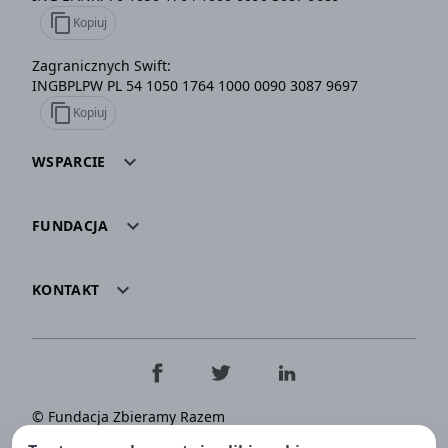
content_copy
Kopiuj
Zagranicznych Swift:
INGBPLPW PL 54 1050 1764 1000 0090 3087 9697
content_copy
Kopiuj
expand_more
WSPARCIE
expand_more
FUNDACJA
expand_more
KONTAKT
© Fundacja Zbieramy Razem