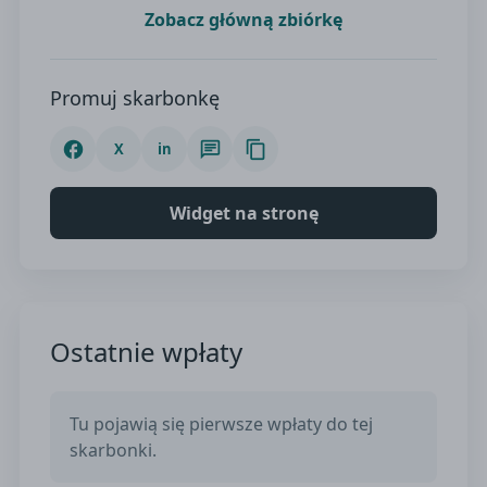
Zobacz główną zbiórkę
Promuj skarbonkę
facebook
chat
content_copy
X
in
Widget na stronę
Ostatnie wpłaty
Tu pojawią się pierwsze wpłaty do tej
skarbonki.